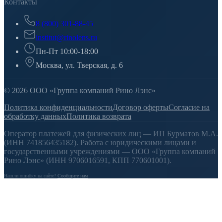
Контакты
8 (800) 301-88-45
institut@rinolens.ru
Пн-Пт 10:00-18:00
Москва, ул. Тверская, д. 6
© 2026 ООО «Группа компаний Рино Лэнс»
Политика конфиденциальности
Договор оферты
Согласие на
обработку данных
Политика возврата
Оператор платежей для физических лиц — ИП Бурматов М.А.
(ИНН 741856435182). Работа с юридическими лицами и
государственными учреждениями — ООО «Группа компаний
Рино Лэнс» (ИНН 9706016591, КПП 770601001).
Нашли ошибку на сайте?
Сообщите нам