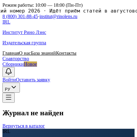
Режим работы: 10:00 — 18:00 (Пн-Пт)
 номер 2026
·
Идёт приём статей в августовски
8 (800) 301-88-45
·
institut@rinolens.ru
IRL
Институт Рино Лэнс
Издательская группа
Главная
О нас
База знаний
Контакты
Соавторство
Сборники
Новое
Войти
Оставить заявку
РУ
Журнал не найден
Вернуться в каталог
IRL