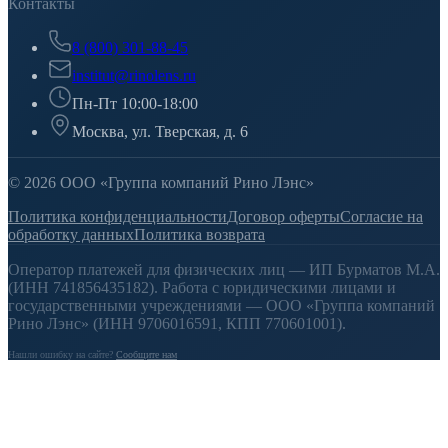
Контакты
8 (800) 301-88-45
institut@rinolens.ru
Пн-Пт 10:00-18:00
Москва, ул. Тверская, д. 6
© 2026 ООО «Группа компаний Рино Лэнс»
Политика конфиденциальности
Договор оферты
Согласие на
обработку данных
Политика возврата
Оператор платежей для физических лиц — ИП Бурматов М.А.
(ИНН 741856435182). Работа с юридическими лицами и
государственными учреждениями — ООО «Группа компаний
Рино Лэнс» (ИНН 9706016591, КПП 770601001).
Нашли ошибку на сайте?
Сообщите нам