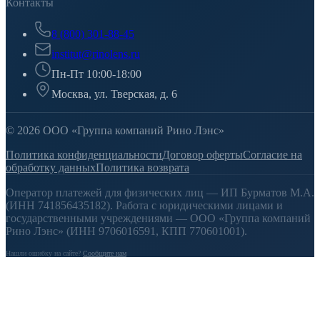
Контакты
8 (800) 301-88-45
institut@rinolens.ru
Пн-Пт 10:00-18:00
Москва, ул. Тверская, д. 6
© 2026 ООО «Группа компаний Рино Лэнс»
Политика конфиденциальности
Договор оферты
Согласие на
обработку данных
Политика возврата
Оператор платежей для физических лиц — ИП Бурматов М.А.
(ИНН 741856435182). Работа с юридическими лицами и
государственными учреждениями — ООО «Группа компаний
Рино Лэнс» (ИНН 9706016591, КПП 770601001).
Нашли ошибку на сайте?
Сообщите нам