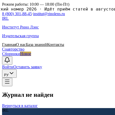
Режим работы: 10:00 — 18:00 (Пн-Пт)
кий номер 2026
·
Идёт приём статей в августов
8 (800) 301-88-45
·
institut@rinolens.ru
IRL
Институт Рино Лэнс
Издательская группа
Главная
О нас
База знаний
Контакты
Соавторство
Сборники
Новое
Войти
Оставить заявку
РУ
Журнал не найден
Вернуться в каталог
IRL