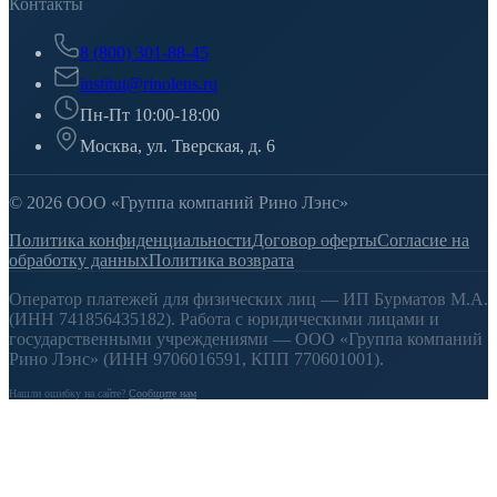
Контакты
8 (800) 301-88-45
institut@rinolens.ru
Пн-Пт 10:00-18:00
Москва, ул. Тверская, д. 6
© 2026 ООО «Группа компаний Рино Лэнс»
Политика конфиденциальности
Договор оферты
Согласие на
обработку данных
Политика возврата
Оператор платежей для физических лиц — ИП Бурматов М.А.
(ИНН 741856435182). Работа с юридическими лицами и
государственными учреждениями — ООО «Группа компаний
Рино Лэнс» (ИНН 9706016591, КПП 770601001).
Нашли ошибку на сайте?
Сообщите нам