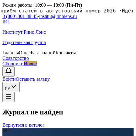
Режим работы: 10:00 — 18:00 (Пн-Пт)
ём статей в августовский номер 2026
·
Идёт пр
8 (800) 301-88-45
·
institut@rinolens.ru
IRL
Институт Рино Лэнс
Издательская группа
Главная
О нас
База знаний
Контакты
Соавторство
Сборники
Новое
Войти
Оставить заявку
РУ
Журнал не найден
Вернуться в каталог
IRL