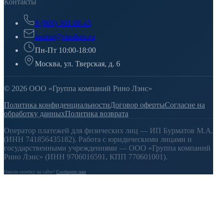
Контакты
8 (800) 301-88-45
institut@rinolens.ru
Пн-Пт 10:00-18:00
Москва, ул. Тверская, д. 6
© 2026 ООО «Группа компаний Рино Лэнс»
Политика конфиденциальности
Договор оферты
Согласие на
обработку данных
Политика возврата
Оператор платежей для физических лиц — ИП Бурматов М.А.
(ИНН 741856435182). Работа с юридическими лицами и
государственными учреждениями — ООО «Группа компаний
Рино Лэнс» (ИНН 9706016591, КПП 770601001).
Нашли ошибку на сайте?
Сообщите нам