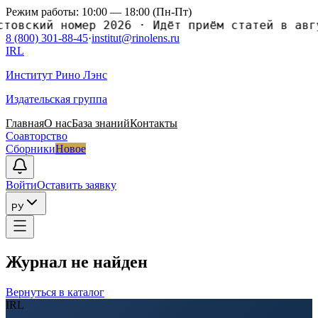
Режим работы: 10:00 — 18:00 (Пн-Пт)
ский номер 2026
·
Идёт приём статей в августо
8 (800) 301-88-45
·
institut@rinolens.ru
IRL
Институт Рино Лэнс
Издательская группа
Главная
О нас
База знаний
Контакты
Соавторство
Сборники
Новое
Войти
Оставить заявку
РУ
Журнал не найден
Вернуться в каталог
IRL