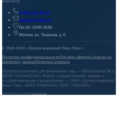
Контакты
8 (800) 301-88-45
institut@rinolens.ru
Пн-Пт 10:00-18:00
Москва, ул. Тверская, д. 6
© 2026 ООО «Группа компаний Рино Лэнс»
Политика конфиденциальности
Договор оферты
Согласие на
обработку данных
Политика возврата
Оператор платежей для физических лиц — ИП Бурматов М.А.
(ИНН 741856435182). Работа с юридическими лицами и
государственными учреждениями — ООО «Группа компаний
Рино Лэнс» (ИНН 9706016591, КПП 770601001).
Нашли ошибку на сайте?
Сообщите нам