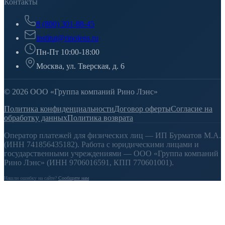
Контакты
8 (800) 301-88-45
institut@rinolens.ru
Пн-Пт 10:00-18:00
Москва, ул. Тверская, д. 6
© 2026 ООО «Группа компаний Рино Лэнс»
Политика конфиденциальности
Договор оферты
Согласие на
обработку данных
Политика возврата
Оператор платежей для физических лиц — ИП Бурматов М.А.
(ИНН 741856435182). Работа с юридическими лицами и
государственными учреждениями — ООО «Группа компаний
Рино Лэнс» (ИНН 9706016591, КПП 770601001).
Нашли ошибку на сайте?
Сообщите нам