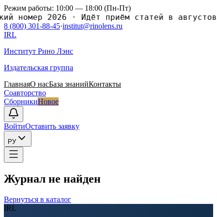
Режим работы: 10:00 — 18:00 (Пн-Пт)
 номер 2026
·
Идёт приём статей в августовски
8 (800) 301-88-45
·
institut@rinolens.ru
IRL
Институт Рино Лэнс
Издательская группа
Главная
О нас
База знаний
Контакты
Соавторство
Сборники
Новое
Войти
Оставить заявку
РУ
Журнал не найден
Вернуться в каталог
IRL