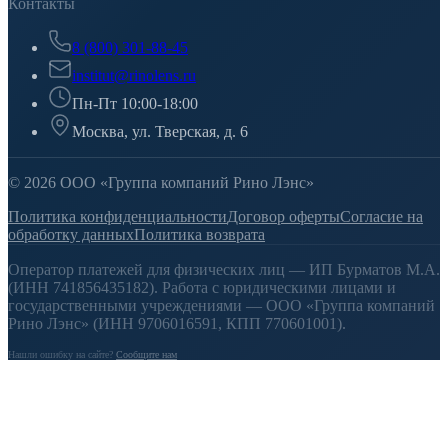
Контакты
8 (800) 301-88-45
institut@rinolens.ru
Пн-Пт 10:00-18:00
Москва, ул. Тверская, д. 6
© 2026 ООО «Группа компаний Рино Лэнс»
Политика конфиденциальности
Договор оферты
Согласие на
обработку данных
Политика возврата
Оператор платежей для физических лиц — ИП Бурматов М.А.
(ИНН 741856435182). Работа с юридическими лицами и
государственными учреждениями — ООО «Группа компаний
Рино Лэнс» (ИНН 9706016591, КПП 770601001).
Нашли ошибку на сайте?
Сообщите нам