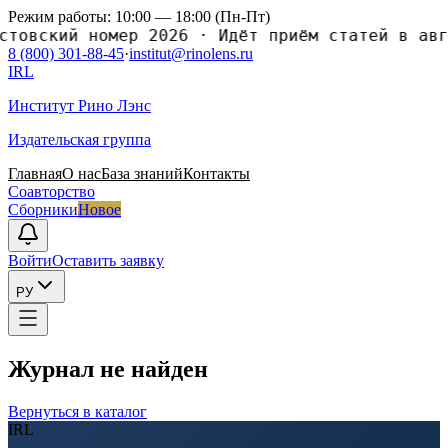
Режим работы: 10:00 — 18:00 (Пн-Пт)
ский номер 2026
·
Идёт приём статей в август
8 (800) 301-88-45
·
institut@rinolens.ru
IRL
Институт Рино Лэнс
Издательская группа
Главная
О нас
База знаний
Контакты
Соавторство
Сборники
Новое
Войти
Оставить заявку
РУ
Журнал не найден
Вернуться в каталог
IRL