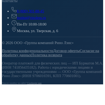
Контакты
8 (800) 301-88-45
institut@rinolens.ru
Пн-Пт 10:00-18:00
Москва, ул. Тверская, д. 6
© 2026 ООО «Группа компаний Рино Лэнс»
Политика конфиденциальности
Договор оферты
Согласие на
обработку данных
Политика возврата
Оператор платежей для физических лиц — ИП Бурматов М.А.
(ИНН 741856435182). Работа с юридическими лицами и
государственными учреждениями — ООО «Группа компаний
Рино Лэнс» (ИНН 9706016591, КПП 770601001).
Нашли ошибку на сайте?
Сообщите нам