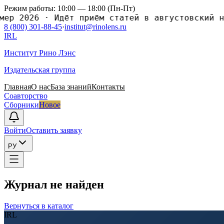
Режим работы: 10:00 — 18:00 (Пн-Пт)
ер 2026
·
Идёт приём статей в августовский но
8 (800) 301-88-45
·
institut@rinolens.ru
IRL
Институт Рино Лэнс
Издательская группа
Главная
О нас
База знаний
Контакты
Соавторство
Сборники
Новое
Войти
Оставить заявку
РУ
Журнал не найден
Вернуться в каталог
IRL