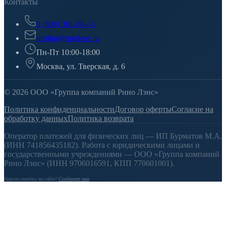
Контакты
8 (800) 301-88-45
institut@rinolens.ru
Пн-Пт 10:00-18:00
Москва, ул. Тверская, д. 6
© 2026 ООО «Группа компаний Рино Лэнс»
Политика конфиденциальности
Договор оферты
Согласие на
обработку данных
Политика возврата
Оператор платежей для физических лиц — ИП Бурматов М.А.
(ИНН 741856435182). Работа с юридическими лицами и
государственными учреждениями — ООО «Группа компаний
Рино Лэнс» (ИНН 9706016591, КПП 770601001).
Нашли ошибку на сайте?
Сообщите нам