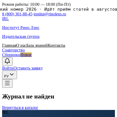
Режим работы: 10:00 — 18:00 (Пн-Пт)
 номер 2026
·
Идёт приём статей в августовски
8 (800) 301-88-45
·
institut@rinolens.ru
IRL
Институт Рино Лэнс
Издательская группа
Главная
О нас
База знаний
Контакты
Соавторство
Сборники
Новое
Войти
Оставить заявку
РУ
Журнал не найден
Вернуться в каталог
IRL