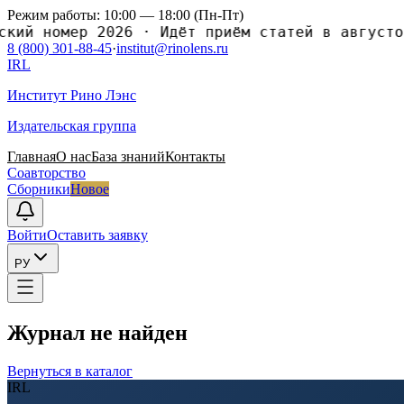
Режим работы: 10:00 — 18:00 (Пн-Пт)
кий номер 2026
·
Идёт приём статей в августов
8 (800) 301-88-45
·
institut@rinolens.ru
IRL
Институт Рино Лэнс
Издательская группа
Главная
О нас
База знаний
Контакты
Соавторство
Сборники
Новое
Войти
Оставить заявку
РУ
Журнал не найден
Вернуться в каталог
IRL