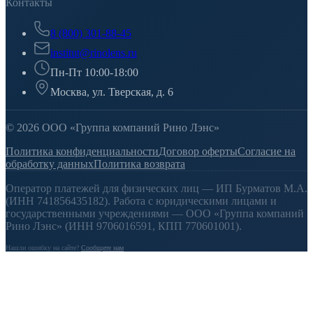
Контакты
8 (800) 301-88-45
institut@rinolens.ru
Пн-Пт 10:00-18:00
Москва, ул. Тверская, д. 6
© 2026 ООО «Группа компаний Рино Лэнс»
Политика конфиденциальности
Договор оферты
Согласие на
обработку данных
Политика возврата
Оператор платежей для физических лиц — ИП Бурматов М.А.
(ИНН 741856435182). Работа с юридическими лицами и
государственными учреждениями — ООО «Группа компаний
Рино Лэнс» (ИНН 9706016591, КПП 770601001).
Нашли ошибку на сайте?
Сообщите нам