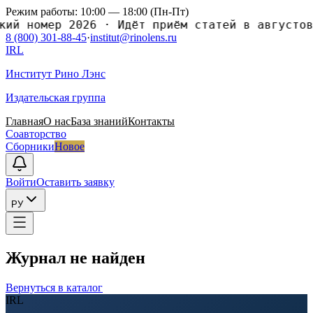
Режим работы: 10:00 — 18:00 (Пн-Пт)
 номер 2026
·
Идёт приём статей в августовски
8 (800) 301-88-45
·
institut@rinolens.ru
IRL
Институт Рино Лэнс
Издательская группа
Главная
О нас
База знаний
Контакты
Соавторство
Сборники
Новое
Войти
Оставить заявку
РУ
Журнал не найден
Вернуться в каталог
IRL