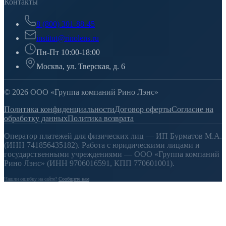
Контакты
8 (800) 301-88-45
institut@rinolens.ru
Пн-Пт 10:00-18:00
Москва, ул. Тверская, д. 6
© 2026 ООО «Группа компаний Рино Лэнс»
Политика конфиденциальности
Договор оферты
Согласие на
обработку данных
Политика возврата
Оператор платежей для физических лиц — ИП Бурматов М.А.
(ИНН 741856435182). Работа с юридическими лицами и
государственными учреждениями — ООО «Группа компаний
Рино Лэнс» (ИНН 9706016591, КПП 770601001).
Нашли ошибку на сайте?
Сообщите нам