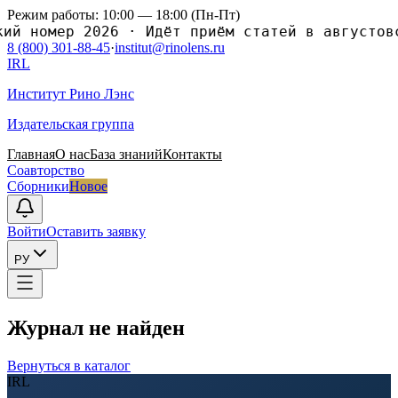
Режим работы: 10:00 — 18:00 (Пн-Пт)
 номер 2026
·
Идёт приём статей в августовски
8 (800) 301-88-45
·
institut@rinolens.ru
IRL
Институт Рино Лэнс
Издательская группа
Главная
О нас
База знаний
Контакты
Соавторство
Сборники
Новое
Войти
Оставить заявку
РУ
Журнал не найден
Вернуться в каталог
IRL