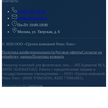
Контакты
8 (800) 301-88-45
institut@rinolens.ru
Пн-Пт 10:00-18:00
Москва, ул. Тверская, д. 6
© 2026 ООО «Группа компаний Рино Лэнс»
Политика конфиденциальности
Договор оферты
Согласие на
обработку данных
Политика возврата
Оператор платежей для физических лиц — ИП Бурматов М.А.
(ИНН 741856435182). Работа с юридическими лицами и
государственными учреждениями — ООО «Группа компаний
Рино Лэнс» (ИНН 9706016591, КПП 770601001).
Нашли ошибку на сайте?
Сообщите нам