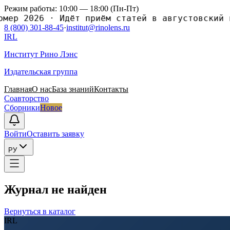
Режим работы: 10:00 — 18:00 (Пн-Пт)
мер 2026
·
Идёт приём статей в августовский н
8 (800) 301-88-45
·
institut@rinolens.ru
IRL
Институт Рино Лэнс
Издательская группа
Главная
О нас
База знаний
Контакты
Соавторство
Сборники
Новое
Войти
Оставить заявку
РУ
Журнал не найден
Вернуться в каталог
IRL