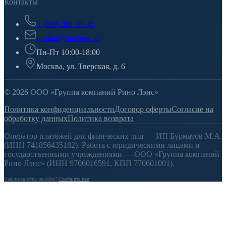
Контакты
8 (800) 301-88-45
institut@rinolens.ru
Пн-Пт 10:00-18:00
Москва, ул. Тверская, д. 6
© 2026 ООО «Группа компаний Рино Лэнс»
Политика конфиденциальности
Договор оферты
Согласие на
обработку данных
Политика возврата
Оператор платежей для физических лиц — ИП Бурматов М.А.
(ИНН 741856435182). Работа с юридическими лицами и
государственными учреждениями — ООО «Группа компаний
Рино Лэнс» (ИНН 9706016591, КПП 770601001).
Нашли ошибку на сайте?
Сообщите нам