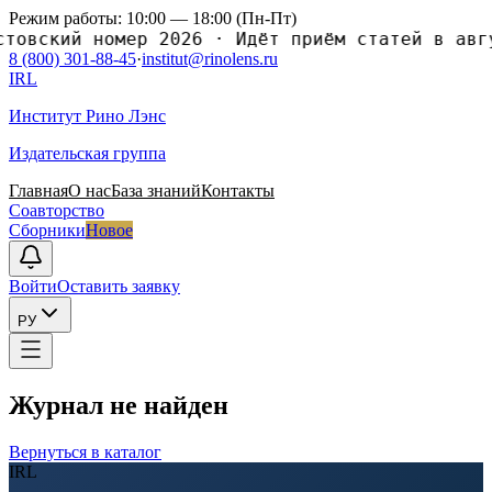
Режим работы: 10:00 — 18:00 (Пн-Пт)
ский номер 2026
·
Идёт приём статей в августо
8 (800) 301-88-45
·
institut@rinolens.ru
IRL
Институт Рино Лэнс
Издательская группа
Главная
О нас
База знаний
Контакты
Соавторство
Сборники
Новое
Войти
Оставить заявку
РУ
Журнал не найден
Вернуться в каталог
IRL