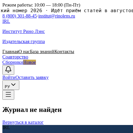
Режим работы: 10:00 — 18:00 (Пн-Пт)
ий номер 2026
·
Идёт приём статей в августов
8 (800) 301-88-45
·
institut@rinolens.ru
IRL
Институт Рино Лэнс
Издательская группа
Главная
О нас
База знаний
Контакты
Соавторство
Сборники
Новое
Войти
Оставить заявку
РУ
Журнал не найден
Вернуться в каталог
IRL