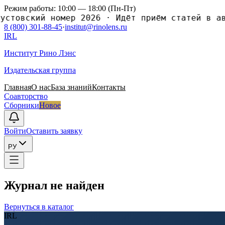
Режим работы: 10:00 — 18:00 (Пн-Пт)
стовский номер 2026
·
Идёт приём статей в авг
8 (800) 301-88-45
·
institut@rinolens.ru
IRL
Институт Рино Лэнс
Издательская группа
Главная
О нас
База знаний
Контакты
Соавторство
Сборники
Новое
Войти
Оставить заявку
РУ
Журнал не найден
Вернуться в каталог
IRL