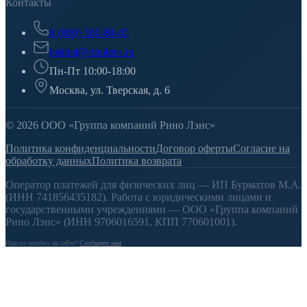
Контакты
8 (800) 301-88-45
institut@rinolens.ru
Пн-Пт 10:00-18:00
Москва, ул. Тверская, д. 6
© 2026 ООО «Группа компаний Рино Лэнс»
Политика конфиденциальности
Договор оферты
Согласие на
обработку данных
Политика возврата
Оператор платежей для физических лиц — ИП Бурматов М.А.
(ИНН 741856435182). Работа с юридическими лицами и
государственными учреждениями — ООО «Группа компаний
Рино Лэнс» (ИНН 9706016591, КПП 770601001).
Нашли ошибку на сайте?
Сообщите нам