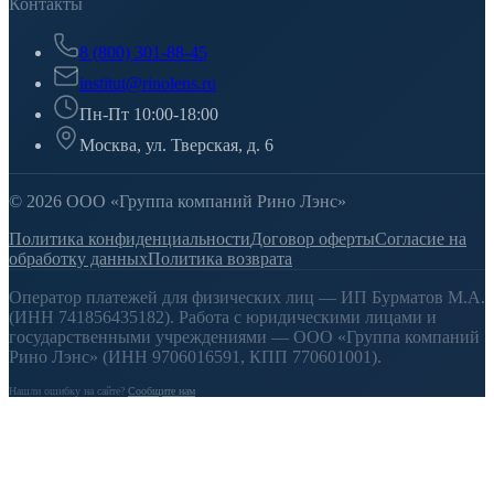
Контакты
8 (800) 301-88-45
institut@rinolens.ru
Пн-Пт 10:00-18:00
Москва, ул. Тверская, д. 6
© 2026 ООО «Группа компаний Рино Лэнс»
Политика конфиденциальности
Договор оферты
Согласие на
обработку данных
Политика возврата
Оператор платежей для физических лиц — ИП Бурматов М.А.
(ИНН 741856435182). Работа с юридическими лицами и
государственными учреждениями — ООО «Группа компаний
Рино Лэнс» (ИНН 9706016591, КПП 770601001).
Нашли ошибку на сайте?
Сообщите нам