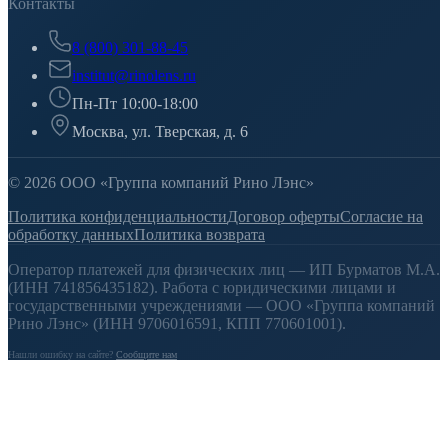
Контакты
8 (800) 301-88-45
institut@rinolens.ru
Пн-Пт 10:00-18:00
Москва, ул. Тверская, д. 6
© 2026 ООО «Группа компаний Рино Лэнс»
Политика конфиденциальности
Договор оферты
Согласие на
обработку данных
Политика возврата
Оператор платежей для физических лиц — ИП Бурматов М.А.
(ИНН 741856435182). Работа с юридическими лицами и
государственными учреждениями — ООО «Группа компаний
Рино Лэнс» (ИНН 9706016591, КПП 770601001).
Нашли ошибку на сайте?
Сообщите нам