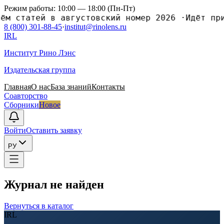
Режим работы: 10:00 — 18:00 (Пн-Пт)
статей в августовский номер 2026
·
Идёт приём
8 (800) 301-88-45
·
institut@rinolens.ru
IRL
Институт Рино Лэнс
Издательская группа
Главная
О нас
База знаний
Контакты
Соавторство
Сборники
Новое
Войти
Оставить заявку
РУ
Журнал не найден
Вернуться в каталог
IRL