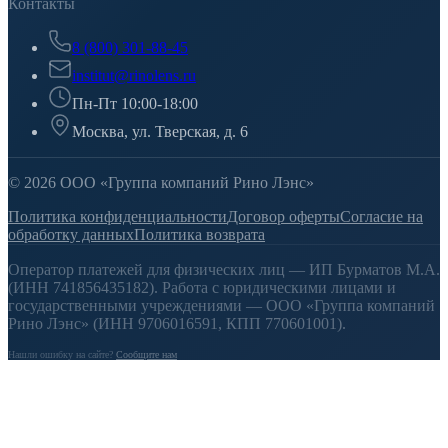
Контакты
8 (800) 301-88-45
institut@rinolens.ru
Пн-Пт 10:00-18:00
Москва, ул. Тверская, д. 6
© 2026 ООО «Группа компаний Рино Лэнс»
Политика конфиденциальности
Договор оферты
Согласие на
обработку данных
Политика возврата
Оператор платежей для физических лиц — ИП Бурматов М.А.
(ИНН 741856435182). Работа с юридическими лицами и
государственными учреждениями — ООО «Группа компаний
Рино Лэнс» (ИНН 9706016591, КПП 770601001).
Нашли ошибку на сайте?
Сообщите нам