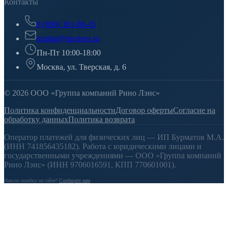
Контакты
8 (800) 301-88-45
institut@rinolens.ru
Пн-Пт 10:00-18:00
Москва, ул. Тверская, д. 6
© 2026 ООО «Группа компаний Рино Лэнс»
Политика конфиденциальности
Договор оферты
Согласие на
обработку данных
Политика возврата
Оператор платежей для физических лиц — ИП Бурматов М.А.
(ИНН 741856435182). Работа с юридическими лицами и
государственными учреждениями — ООО «Группа компаний
Рино Лэнс» (ИНН 9706016591, КПП 770601001).
Нашли ошибку на сайте?
Сообщите нам