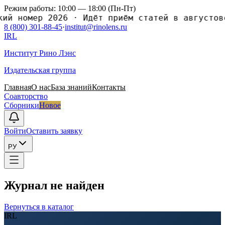
Режим работы: 10:00 — 18:00 (Пн-Пт)
номер 2026
·
Идёт приём статей в августовски
8 (800) 301-88-45
·
institut@rinolens.ru
IRL
Институт Рино Лэнс
Издательская группа
Главная
О нас
База знаний
Контакты
Соавторство
Сборники
Новое
Войти
Оставить заявку
РУ
Журнал не найден
Вернуться в каталог
IRL