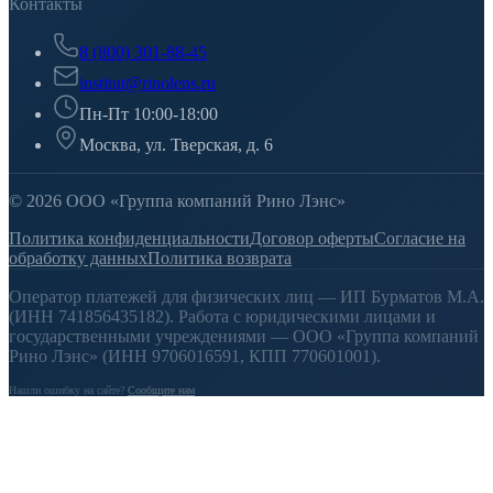
Контакты
8 (800) 301-88-45
institut@rinolens.ru
Пн-Пт 10:00-18:00
Москва, ул. Тверская, д. 6
© 2026 ООО «Группа компаний Рино Лэнс»
Политика конфиденциальности
Договор оферты
Согласие на
обработку данных
Политика возврата
Оператор платежей для физических лиц — ИП Бурматов М.А.
(ИНН 741856435182). Работа с юридическими лицами и
государственными учреждениями — ООО «Группа компаний
Рино Лэнс» (ИНН 9706016591, КПП 770601001).
Нашли ошибку на сайте?
Сообщите нам