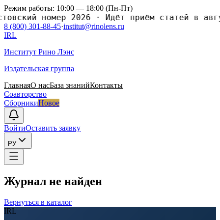
Режим работы: 10:00 — 18:00 (Пн-Пт)
ский номер 2026
·
Идёт приём статей в августо
8 (800) 301-88-45
·
institut@rinolens.ru
IRL
Институт Рино Лэнс
Издательская группа
Главная
О нас
База знаний
Контакты
Соавторство
Сборники
Новое
Войти
Оставить заявку
РУ
Журнал не найден
Вернуться в каталог
IRL