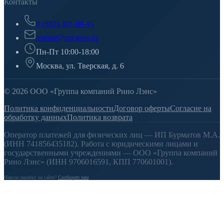
Контакты
8 (800) 301-88-45
institut@rinolens.ru
Пн-Пт 10:00-18:00
Москва, ул. Тверская, д. 6
© 2026 ООО «Группа компаний Рино Лэнс»
Политика конфиденциальности
Договор оферты
Согласие на
обработку данных
Политика возврата
Оператор платежей для физических лиц — ИП Бурматов М.А.
(ИНН 741856435182). Работа с юридическими лицами и
государственными учреждениями — ООО «Группа компаний
Рино Лэнс» (ИНН 9706016591, КПП 770601001).
Нашли ошибку на сайте?
Сообщите нам