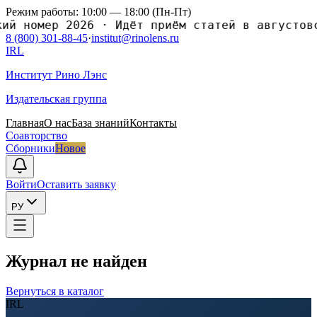
Режим работы: 10:00 — 18:00 (Пн-Пт)
 номер 2026
·
Идёт приём статей в августовски
8 (800) 301-88-45
·
institut@rinolens.ru
IRL
Институт Рино Лэнс
Издательская группа
Главная
О нас
База знаний
Контакты
Соавторство
Сборники
Новое
Войти
Оставить заявку
РУ
Журнал не найден
Вернуться в каталог
IRL