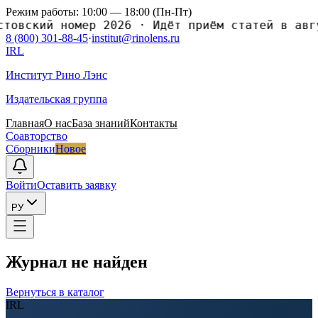
Режим работы: 10:00 — 18:00 (Пн-Пт)
ский номер 2026
·
Идёт приём статей в августо
8 (800) 301-88-45
·
institut@rinolens.ru
IRL
Институт Рино Лэнс
Издательская группа
Главная
О нас
База знаний
Контакты
Соавторство
Сборники
Новое
Войти
Оставить заявку
РУ
Журнал не найден
Вернуться в каталог
IRL