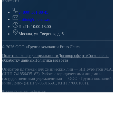
Контакты
8 (800) 301-88-45
institut@rinolens.ru
Пн-Пт 10:00-18:00
Москва, ул. Тверская, д. 6
© 2026 ООО «Группа компаний Рино Лэнс»
Политика конфиденциальности
Договор оферты
Согласие на
обработку данных
Политика возврата
Оператор платежей для физических лиц — ИП Бурматов М.А.
(ИНН 741856435182). Работа с юридическими лицами и
государственными учреждениями — ООО «Группа компаний
Рино Лэнс» (ИНН 9706016591, КПП 770601001).
Нашли ошибку на сайте?
Сообщите нам