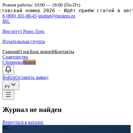
Режим работы: 10:00 — 18:00 (Пн-Пт)
ский номер 2026
·
Идёт приём статей в августо
8 (800) 301-88-45
·
institut@rinolens.ru
IRL
Институт Рино Лэнс
Издательская группа
Главная
О нас
База знаний
Контакты
Соавторство
Сборники
Новое
Войти
Оставить заявку
РУ
Журнал не найден
Вернуться в каталог
IRL