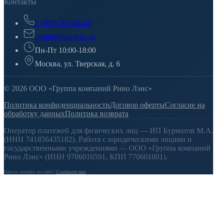
Контакты
8 (800) 301-88-45
institut@rinolens.ru
Пн-Пт 10:00-18:00
Москва, ул. Тверская, д. 6
© 2026 ООО «Группа компаний Рино Лэнс»
Политика конфиденциальности
Договор оферты
Согласие на
обработку данных
Политика возврата
Оператор платежей для физических лиц — ИП Бурматов М.А.
(ИНН 741856435182). Работа с юридическими лицами и
государственными учреждениями — ООО «Группа компаний
Рино Лэнс» (ИНН 9706016591, КПП 770601001).
Нашли ошибку на сайте?
Сообщите нам