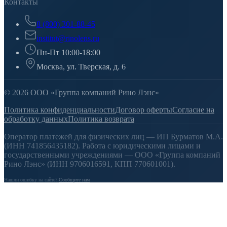
Контакты
8 (800) 301-88-45
institut@rinolens.ru
Пн-Пт 10:00-18:00
Москва, ул. Тверская, д. 6
© 2026 ООО «Группа компаний Рино Лэнс»
Политика конфиденциальности
Договор оферты
Согласие на
обработку данных
Политика возврата
Оператор платежей для физических лиц — ИП Бурматов М.А.
(ИНН 741856435182). Работа с юридическими лицами и
государственными учреждениями — ООО «Группа компаний
Рино Лэнс» (ИНН 9706016591, КПП 770601001).
Нашли ошибку на сайте?
Сообщите нам