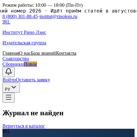
Режим работы: 10:00 — 18:00 (Пн-Пт)
номер 2026
·
Идёт приём статей в августовски
8 (800) 301-88-45
·
institut@rinolens.ru
IRL
Институт Рино Лэнс
Издательская группа
Главная
О нас
База знаний
Контакты
Соавторство
Сборники
Новое
Войти
Оставить заявку
РУ
Журнал не найден
Вернуться в каталог
IRL