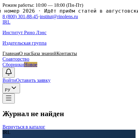
Режим работы: 10:00 — 18:00 (Пн-Пт)
мер 2026
·
Идёт приём статей в августовский н
8 (800) 301-88-45
·
institut@rinolens.ru
IRL
Институт Рино Лэнс
Издательская группа
Главная
О нас
База знаний
Контакты
Соавторство
Сборники
Новое
Войти
Оставить заявку
РУ
Журнал не найден
Вернуться в каталог
IRL