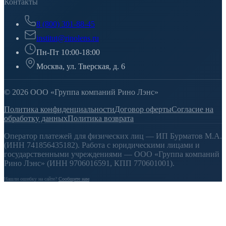
Контакты
8 (800) 301-88-45
institut@rinolens.ru
Пн-Пт 10:00-18:00
Москва, ул. Тверская, д. 6
© 2026 ООО «Группа компаний Рино Лэнс»
Политика конфиденциальности
Договор оферты
Согласие на
обработку данных
Политика возврата
Оператор платежей для физических лиц — ИП Бурматов М.А.
(ИНН 741856435182). Работа с юридическими лицами и
государственными учреждениями — ООО «Группа компаний
Рино Лэнс» (ИНН 9706016591, КПП 770601001).
Нашли ошибку на сайте?
Сообщите нам