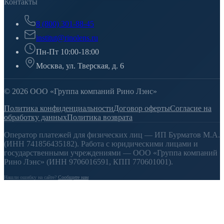
Контакты
8 (800) 301-88-45
institut@rinolens.ru
Пн-Пт 10:00-18:00
Москва, ул. Тверская, д. 6
© 2026 ООО «Группа компаний Рино Лэнс»
Политика конфиденциальности
Договор оферты
Согласие на
обработку данных
Политика возврата
Оператор платежей для физических лиц — ИП Бурматов М.А.
(ИНН 741856435182). Работа с юридическими лицами и
государственными учреждениями — ООО «Группа компаний
Рино Лэнс» (ИНН 9706016591, КПП 770601001).
Нашли ошибку на сайте?
Сообщите нам