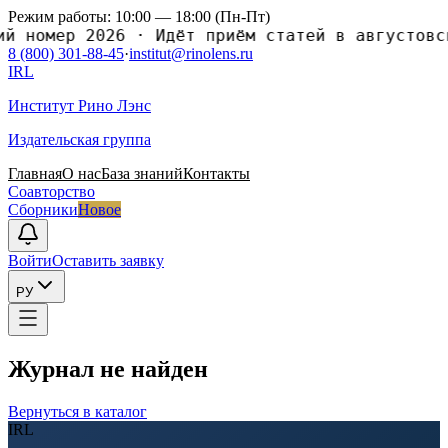
Режим работы: 10:00 — 18:00 (Пн-Пт)
омер 2026
·
Идёт приём статей в августовский
8 (800) 301-88-45
·
institut@rinolens.ru
IRL
Институт Рино Лэнс
Издательская группа
Главная
О нас
База знаний
Контакты
Соавторство
Сборники
Новое
Войти
Оставить заявку
РУ
Журнал не найден
Вернуться в каталог
IRL