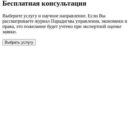
Бесплатная консультация
Выберите услугу и научное направление. Если Вы
рассматриваете журнал
Парадигмы управления, экономики и
права
, это пожелание будет учтено при экспертной оценке
заявки.
Выбрать услугу
Бесплатная консультация
Выберите необходимую услугу: публикацию готовой статьи,
доработку, подготовку статьи или повышение индекса Хирша.
Заявка будет рассмотрена специалистом с учётом научного
направления и требований к публикации.
93 000+ публикаций
·
98 журналов ВАК
·
12 лет
опыта
Услуга *
Публикация готовой статьи
с файлом статьи
Доработка + публикация
с файлом статьи