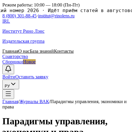
Режим работы: 10:00 — 18:00 (Пн-Пт)
номер 2026
·
Идёт приём статей в августовский
8 (800) 301-88-45
·
institut@rinolens.ru
IRL
Институт Рино Лэнс
Издательская группа
Главная
О нас
База знаний
Контакты
Соавторство
Сборники
Новое
Войти
Оставить заявку
РУ
Главная
/
Журналы ВАК
/
Парадигмы управления, экономики и
права
Парадигмы управления,