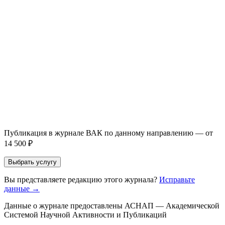
Написание + публикация
тема + шифр ВАК
Повышение индекса Хирша
от 6 000 ₽
Имя *
Email *
Направление *
Прикрепить файл статьи *
Оставить заявку
Если Вы указали предпочтительный журнал или требования к
публикации, эти пожелания будут учтены при рассмотрении
заявки. Окончательное решение о возможном направлении
статьи принимается по результатам экспертной оценки.
Публикация в журнале ВАК по данному направлению — от
14 500 ₽
Выбрать услугу
Вы представляете редакцию этого журнала?
Исправьте
данные →
Данные о журнале предоставлены АСНАП — Академической
Системой Научной Активности и Публикаций