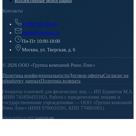
Коллективные монографии
Контакты
8 (800) 301-88-45
institut@rinolens.ru
Пн-Пт 10:00-18:00
Москва, ул. Тверская, д. 6
© 2026 ООО «Группа компаний Рино Лэнс»
Политика конфиденциальности
Договор оферты
Согласие на
обработку данных
Политика возврата
Оператор платежей для физических лиц — ИП Бурматов М.А.
(ИНН 741856435182). Работа с юридическими лицами и
государственными учреждениями — ООО «Группа компаний
Рино Лэнс» (ИНН 9706016591, КПП 770601001).
Нашли ошибку на сайте?
Сообщите нам