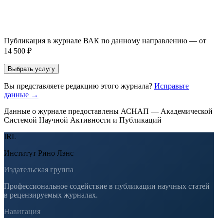
Если Вы указали предпочтительный журнал или требования к
публикации, эти пожелания будут учтены при рассмотрении
заявки. Окончательное решение о возможном направлении
статьи принимается по результатам экспертной оценки.
Публикация в журнале ВАК по данному направлению — от
14 500 ₽
Выбрать услугу
Вы представляете редакцию этого журнала?
Исправьте
данные →
Данные о журнале предоставлены АСНАП — Академической
Системой Научной Активности и Публикаций
IRL
Институт Рино Лэнс
Издательская группа
Профессиональное содействие в публикации научных статей
в рецензируемых журналах.
Навигация