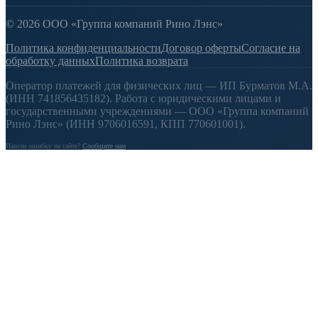
© 2026 ООО «Группа компаний Рино Лэнс»
Политика конфиденциальности
Договор оферты
Согласие на
обработку данных
Политика возврата
Оператор платежей для физических лиц — ИП Бурматов М.А.
(ИНН 741856435182). Работа с юридическими лицами и
государственными учреждениями — ООО «Группа компаний
Рино Лэнс» (ИНН 9706016591, КПП 770601001).
Нашли ошибку на сайте?
Сообщите нам