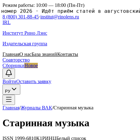
Режим работы: 10:00 — 18:00 (Пн-Пт)
ер 2026
·
Идёт приём статей в августовский но
8 (800) 301-88-45
·
institut@rinolens.ru
IRL
Институт Рино Лэнс
Издательская группа
Главная
О нас
База знаний
Контакты
Соавторство
Сборники
Новое
Войти
Оставить заявку
РУ
Главная
/
Журналы ВАК
/
Старинная музыка
Старинная музыка
ISSN
1999-6810
К1
РИНЦ
Белый список