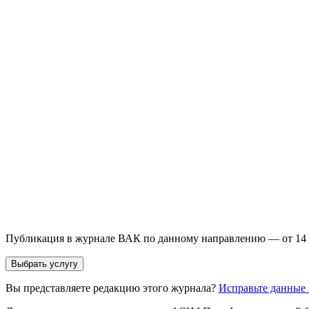
Выберите необходимую услугу: публикацию готовой статьи, до
направления и требований к публикации.
93 000+ публикаций
·
98 журналов ВАК
·
12 лет опыта
Услуга *
Публикация готовой статьи
с файлом статьи
Доработка + публикаци
Имя *
Email *
Направление *
Прикрепить файл статьи *
Оставить заявку
Если Вы указали предпочтительный журнал или требования к 
принимается по результатам экспертной оценки.
Публикация в журнале ВАК по данному направлению — от 14 
Выбрать услугу
Вы представляете редакцию этого журнала?
Исправьте данные