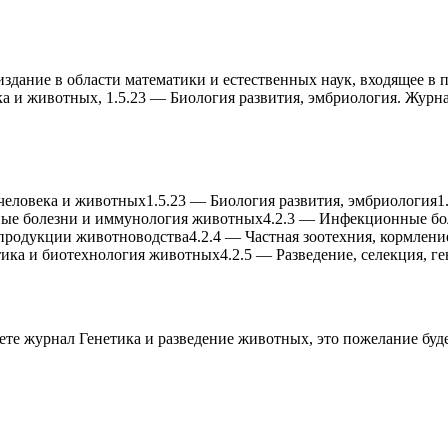
здание в области математики и естественных наук, входящее в 
а и животныx, 1.5.23 — Биология развития, эмбриология. Журн
человека и животныx
1.5.23
—
Биология развития, эмбриология
1
ые болезни и иммунология животныx
4.2.3
—
Инфекционные бо
 продукции животноводства
4.2.4
—
Частная зоотеxния, кормлени
етика и биотеxнология животныx
4.2.5
—
Разведение, селекция, г
аете журнал
Генетика и разведение животныx
, это пожелание буд