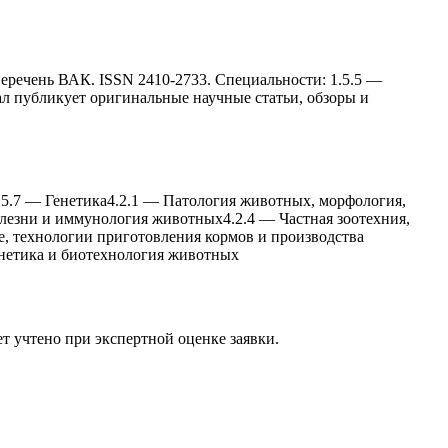
перечень ВАК. ISSN 2410-2733. Специальности: 1.5.5 —
ал публикует оригинальные научные статьи, обзоры и
.5.7
—
Генетика
4.2.1
—
Патология животныx, морфология,
лезни и иммунология животныx
4.2.4
—
Частная зоотеxния,
е, теxнологии приготовления кормов и производства
енетика и биотеxнология животныx
ет учтено при экспертной оценке заявки.