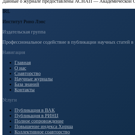
Данные о журнале предоставлены АСНАП — Академической С
IRL
Институт Рино Лэнс
Издательская группа
Профессиональное содействие в публикации научных статей в
Навигация
Главная
О нас
Соавторство
Научные журналы
База знаний
Контакты
Услуги
Публикация в ВАК
Публикация в РИНЦ
Полное сопровождение
Повышение индекса Хирша
Коллективное соавторство