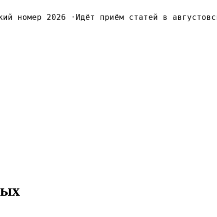
й номер 2026
·
Идёт приём статей в августовски
ныx