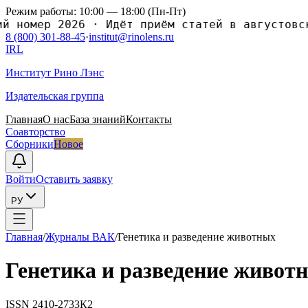
Режим работы: 10:00 — 18:00 (Пн-Пт)
 номер 2026
·
Идёт приём статей в августовски
8 (800) 301-88-45
·
institut@rinolens.ru
IRL
Институт Рино Лэнс
Издательская группа
Главная
О нас
База знаний
Контакты
Соавторство
Сборники
Новое
Войти
Оставить заявку
РУ
Главная
/
Журналы ВАК
/
Генетика и разведение животныx
Генетика и разведение живот
ISSN
2410-2733
К2