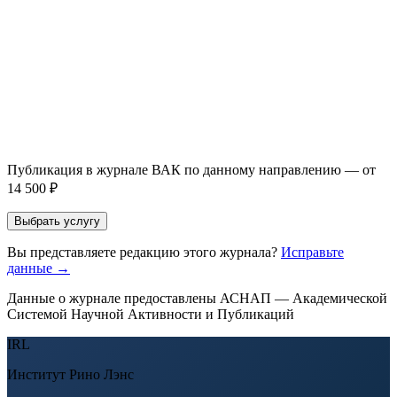
Направление *
Прикрепить файл статьи *
Оставить заявку
Если Вы указали предпочтительный журнал или требования к
публикации, эти пожелания будут учтены при рассмотрении
заявки. Окончательное решение о возможном направлении
статьи принимается по результатам экспертной оценки.
Публикация в журнале ВАК по данному направлению — от
14 500 ₽
Выбрать услугу
Вы представляете редакцию этого журнала?
Исправьте
данные →
Данные о журнале предоставлены АСНАП — Академической
Системой Научной Активности и Публикаций
IRL
Институт Рино Лэнс