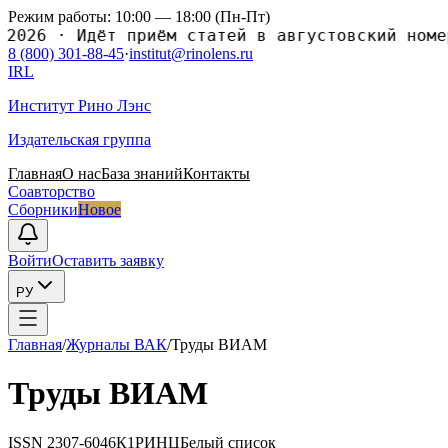
Режим работы: 10:00 — 18:00 (Пн-Пт)
26
·
Идёт приём статей в августовский номер 2
8 (800) 301-88-45
·
institut@rinolens.ru
IRL
Институт Рино Лэнс
Издательская группа
Главная
О нас
База знаний
Контакты
Соавторство
Сборники
Новое
Войти
Оставить заявку
РУ
Главная
/
Журналы ВАК
/
Труды ВИАМ
Труды ВИАМ
ISSN
2307-6046
К1
РИНЦ
Белый список