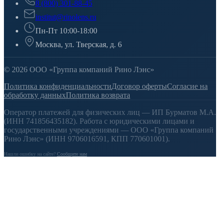
8 (800) 301-88-45
institut@rinolens.ru
Пн-Пт 10:00-18:00
Москва, ул. Тверская, д. 6
© 2026 ООО «Группа компаний Рино Лэнс»
Политика конфиденциальности
Договор оферты
Согласие на
обработку данных
Политика возврата
Оператор платежей для физических лиц — ИП Бурматов М.А.
(ИНН 741856435182). Работа с юридическими лицами и
государственными учреждениями — ООО «Группа компаний
Рино Лэнс» (ИНН 9706016591, КПП 770601001).
Нашли ошибку на сайте?
Сообщите нам