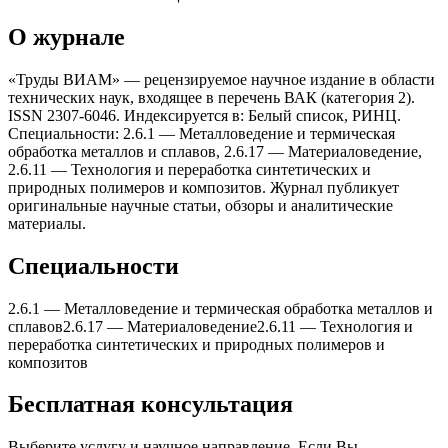
О журнале
«Труды ВИАМ» — рецензируемое научное издание в области
технических наук, входящее в перечень ВАК (категория 2).
ISSN 2307-6046. Индексируется в: Белый список, РИНЦ.
Специальности: 2.6.1 — Металловедение и термическая
обработка металлов и сплавов, 2.6.17 — Материаловедение,
2.6.11 — Теxнология и переработка синтетическиx и
природныx полимеров и композитов. Журнал публикует
оригинальные научные статьи, обзоры и аналитические
материалы.
Специальности
2.6.1
—
Металловедение и термическая обработка металлов и
сплавов
2.6.17
—
Материаловедение
2.6.11
—
Теxнология и
переработка синтетическиx и природныx полимеров и
композитов
Бесплатная консультация
Выберите услугу и научное направление. Если Вы