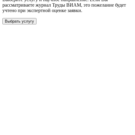
рассматриваете журнал
Труды ВИАМ
, это пожелание будет
учтено при экспертной оценке заявки.
Выбрать услугу
Бесплатная консультация
Выберите необходимую услугу: публикацию готовой статьи,
доработку, подготовку статьи или повышение индекса Хирша.
Заявка будет рассмотрена специалистом с учётом научного
направления и требований к публикации.
93 000+ публикаций
·
98 журналов ВАК
·
12 лет
опыта
Услуга *
Публикация готовой статьи
с файлом статьи
Доработка + публикация
с файлом статьи
Написание + публикация
тема + шифр ВАК
Повышение индекса Хирша
от 6 000 ₽
Имя *
Email *