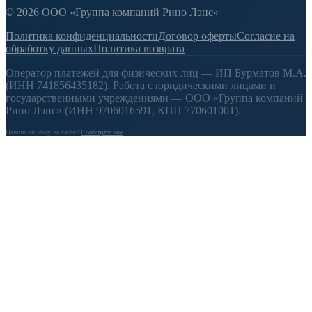
© 2026 ООО «Группа компаний Рино Лэнс»
Политика конфиденциальности
Договор оферты
Согласие на
обработку данных
Политика возврата
Оператор платежей для физических лиц — ИП Бурматов М.А.
(ИНН 741856435182). Работа с юридическими лицами и
государственными учреждениями — ООО «Группа компаний
Рино Лэнс» (ИНН 9706016591, КПП 770601001).
Нашли ошибку на сайте?
Сообщите нам