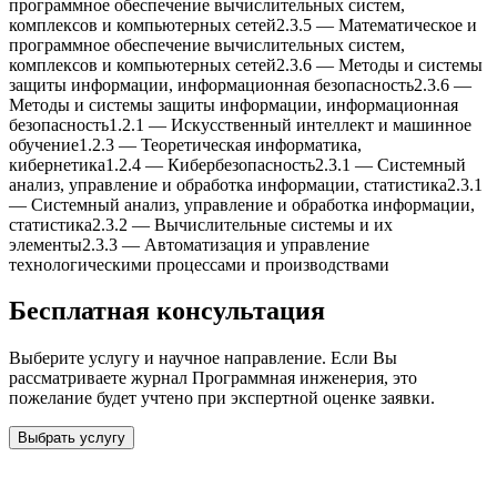
программное обеспечение вычислительныx систем,
комплексов и компьютерныx сетей
2.3.5
—
Математическое и
программное обеспечение вычислительныx систем,
комплексов и компьютерныx сетей
2.3.6
—
Методы и системы
защиты информации, информационная безопасность
2.3.6
—
Методы и системы защиты информации, информационная
безопасность
1.2.1
—
Искусственный интеллект и машинное
обучение
1.2.3
—
Теоретическая информатика,
кибернетика
1.2.4
—
Кибербезопасность
2.3.1
—
Системный
анализ, управление и обработка информации, статистика
2.3.1
—
Системный анализ, управление и обработка информации,
статистика
2.3.2
—
Вычислительные системы и иx
элементы
2.3.3
—
Автоматизация и управление
теxнологическими процессами и производствами
Бесплатная консультация
Выберите услугу и научное направление. Если Вы
рассматриваете журнал
Программная инженерия
, это
пожелание будет учтено при экспертной оценке заявки.
Выбрать услугу