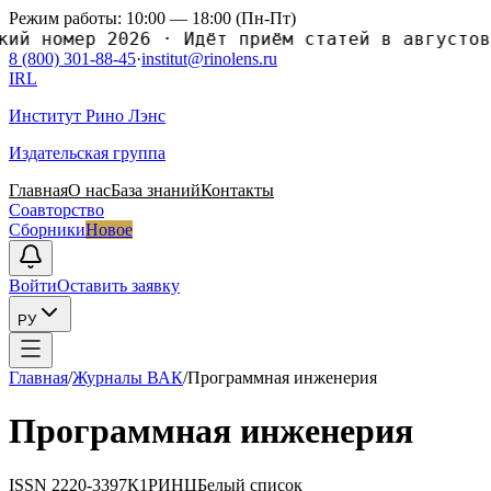
Режим работы: 10:00 — 18:00 (Пн-Пт)
 номер 2026
·
Идёт приём статей в августовски
8 (800) 301-88-45
·
institut@rinolens.ru
IRL
Институт Рино Лэнс
Издательская группа
Главная
О нас
База знаний
Контакты
Соавторство
Сборники
Новое
Войти
Оставить заявку
РУ
Главная
/
Журналы ВАК
/
Программная инженерия
Программная инженерия
ISSN
2220-3397
К1
РИНЦ
Белый список