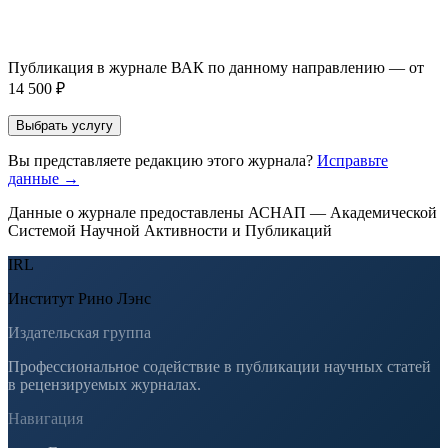
Если Вы указали предпочтительный журнал или требования к
публикации, эти пожелания будут учтены при рассмотрении
заявки. Окончательное решение о возможном направлении
статьи принимается по результатам экспертной оценки.
Публикация в журнале ВАК по данному направлению — от
14 500 ₽
Выбрать услугу
Вы представляете редакцию этого журнала?
Исправьте
данные →
Данные о журнале предоставлены АСНАП — Академической
Системой Научной Активности и Публикаций
IRL
Институт Рино Лэнс
Издательская группа
Профессиональное содействие в публикации научных статей
в рецензируемых журналах.
Навигация