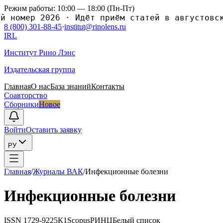
Режим работы: 10:00 — 18:00 (Пн-Пт)
омер 2026
·
Идёт приём статей в августовский 
8 (800) 301-88-45
·
institut@rinolens.ru
IRL
Институт Рино Лэнс
Издательская группа
Главная
О нас
База знаний
Контакты
Соавторство
Сборники
Новое
Войти
Оставить заявку
РУ
Главная
/
Журналы ВАК
/
Инфекционные болезни
Инфекционные болезни
ISSN
1729-9225
К1
Scopus
РИНЦ
Белый список