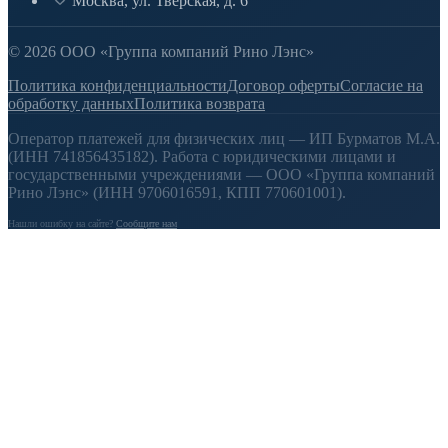
Москва, ул. Тверская, д. 6
© 2026 ООО «Группа компаний Рино Лэнс»
Политика конфиденциальности
Договор оферты
Согласие на
обработку данных
Политика возврата
Оператор платежей для физических лиц — ИП Бурматов М.А.
(ИНН 741856435182). Работа с юридическими лицами и
государственными учреждениями — ООО «Группа компаний
Рино Лэнс» (ИНН 9706016591, КПП 770601001).
Нашли ошибку на сайте?
Сообщите нам