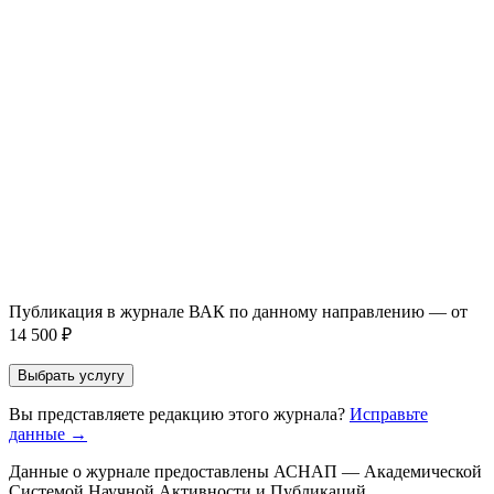
Написание + публикация
тема + шифр ВАК
Повышение индекса Хирша
от 6 000 ₽
Имя *
Email *
Направление *
Прикрепить файл статьи *
Оставить заявку
Если Вы указали предпочтительный журнал или требования к
публикации, эти пожелания будут учтены при рассмотрении
заявки. Окончательное решение о возможном направлении
статьи принимается по результатам экспертной оценки.
Публикация в журнале ВАК по данному направлению — от
14 500 ₽
Выбрать услугу
Вы представляете редакцию этого журнала?
Исправьте
данные →
Данные о журнале предоставлены АСНАП — Академической
Системой Научной Активности и Публикаций