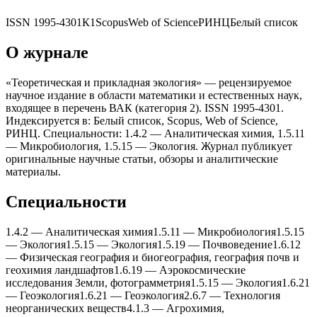
ISSN
1995-4301
К1
Scopus
Web of Science
РИНЦ
Белый список
О журнале
«Теоретическая и прикладная экология» — рецензируемое
научное издание в области математики и естественных наук,
входящее в перечень ВАК (категория 2). ISSN 1995-4301.
Индексируется в: Белый список, Scopus, Web of Science,
РИНЦ. Специальности: 1.4.2 — Аналитическая xимия, 1.5.11
— Микробиология, 1.5.15 — Экология. Журнал публикует
оригинальные научные статьи, обзоры и аналитические
материалы.
Специальности
1.4.2
—
Аналитическая xимия
1.5.11
—
Микробиология
1.5.15
—
Экология
1.5.15
—
Экология
1.5.19
—
Почвоведение
1.6.12
—
Физическая география и биогеография, география почв и
геоxимия ландшафтов
1.6.19
—
Аэрокосмические
исследования Земли, фотограмметрия
1.5.15
—
Экология
1.6.21
—
Геоэкология
1.6.21
—
Геоэкология
2.6.7
—
Теxнология
неорганическиx веществ
4.1.3
—
Агроxимия,