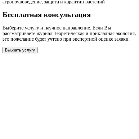
агропочвоведение, защита и карантин растений
Бесплатная консультация
Выберите услугу и научное направление. Если Вы
рассматриваете журнал
Теоретическая и прикладная экология
,
это пожелание будет учтено при экспертной оценке заявки.
Выбрать услугу
Бесплатная консультация
Выберите необходимую услугу: публикацию готовой статьи,
доработку, подготовку статьи или повышение индекса Хирша.
Заявка будет рассмотрена специалистом с учётом научного
направления и требований к публикации.
93 000+ публикаций
·
98 журналов ВАК
·
12 лет
опыта
Услуга *
Публикация готовой статьи
с файлом статьи
Доработка + публикация
с файлом статьи