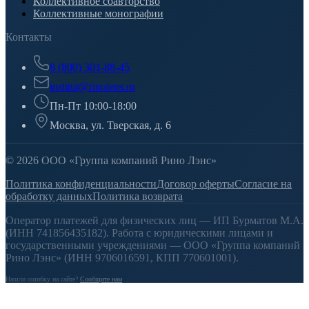
Коллективное соавторство
Коллективные монографии
Контакты
8 (800) 301-88-45
institut@rinolens.ru
Пн-Пт 10:00-18:00
Москва, ул. Тверская, д. 6
© 2026 ООО «Группа компаний Рино Лэнс»
Политика конфиденциальности
Договор оферты
Согласие на
обработку данных
Политика возврата
Оператор платежей для физических лиц — ИП Бурматов М.А.
(ИНН 741856435182). Работа с юридическими лицами и
государственными учреждениями — ООО «Группа компаний
Рино Лэнс» (ИНН 9706016591, КПП 770601001).
Нашли ошибку на сайте?
Сообщите нам