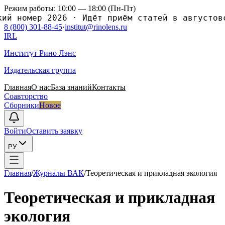
Режим работы: 10:00 — 18:00 (Пн-Пт)
номер 2026
·
Идёт приём статей в августовский
8 (800) 301-88-45
·
institut@rinolens.ru
IRL
Институт Рино Лэнс
Издательская группа
Главная
О нас
База знаний
Контакты
Соавторство
Сборники
Новое
Войти
Оставить заявку
РУ
Главная
/
Журналы ВАК
/
Теоретическая и прикладная экология
Теоретическая и прикладная
экология