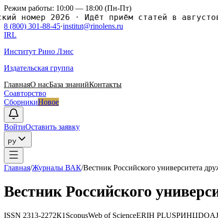
Режим работы: 10:00 — 18:00 (Пн-Пт)
ий номер 2026
·
Идёт приём статей в августовс
8 (800) 301-88-45
·
institut@rinolens.ru
IRL
Институт Рино Лэнс
Издательская группа
Главная
О нас
База знаний
Контакты
Соавторство
Сборники
Новое
Войти
Оставить заявку
РУ
Главная
/
Журналы ВАК
/
Вестник Российского университета дру
Вестник Российского универс
ISSN
2313-2272
К1
Scopus
Web of Science
ERIH PLUS
РИНЦ
DOA