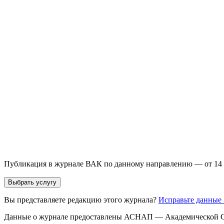
Выберите необходимую услугу: публикацию готовой статьи, до
направления и требований к публикации.
93 000+ публикаций
·
98 журналов ВАК
·
12 лет опыта
Услуга *
Публикация готовой статьи
с файлом статьи
Доработка + публикаци
Имя *
Email *
Направление *
Прикрепить файл статьи *
Оставить заявку
Если Вы указали предпочтительный журнал или требования к 
принимается по результатам экспертной оценки.
Публикация в журнале ВАК по данному направлению — от 14 
Выбрать услугу
Вы представляете редакцию этого журнала?
Исправьте данные
Данные о журнале предоставлены АСНАП — Академической С