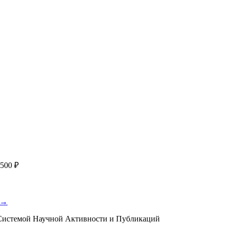
работку, подготовку статьи или повышение индекса Хирша. Заяв
я
с файлом статьи
Написание + публикация
тема + шифр ВАК
Повышен
публикации, эти пожелания будут учтены при рассмотрении зая
500 ₽
 →
истемой Научной Активности и Публикаций