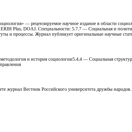
оциология» — рецензируемое научное издание в области социоло
, ERIH Plus, DOAJ. Специальности: 5.7.7 — Социальная и полити
туты и процессы. Журнал публикует оригинальные научные стат
 методология и история социологии
5.4.4
—
Социальная структур
правления
аете журнал
Вестник Российского университета дружбы народов.