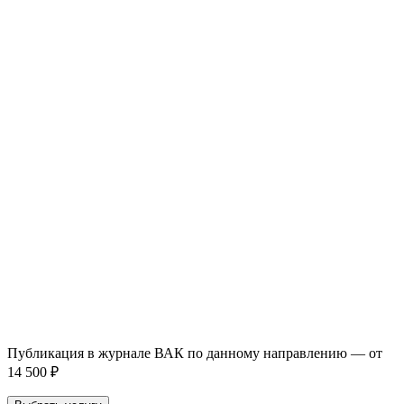
93 000+ публикаций
·
98 журналов ВАК
·
12 лет
опыта
Услуга *
Публикация готовой статьи
с файлом статьи
Доработка + публикация
с файлом статьи
Написание + публикация
тема + шифр ВАК
Повышение индекса Хирша
от 6 000 ₽
Имя *
Email *
Направление *
Прикрепить файл статьи *
Оставить заявку
Если Вы указали предпочтительный журнал или требования к
публикации, эти пожелания будут учтены при рассмотрении
заявки. Окончательное решение о возможном направлении
статьи принимается по результатам экспертной оценки.
Публикация в журнале ВАК по данному направлению — от
14 500 ₽