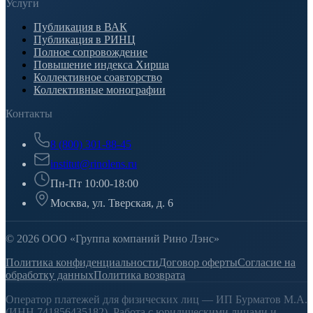
Услуги
Публикация в ВАК
Публикация в РИНЦ
Полное сопровождение
Повышение индекса Хирша
Коллективное соавторство
Коллективные монографии
Контакты
8 (800) 301-88-45
institut@rinolens.ru
Пн-Пт 10:00-18:00
Москва, ул. Тверская, д. 6
© 2026 ООО «Группа компаний Рино Лэнс»
Политика конфиденциальности
Договор оферты
Согласие на
обработку данных
Политика возврата
Оператор платежей для физических лиц — ИП Бурматов М.А.
(ИНН 741856435182). Работа с юридическими лицами и