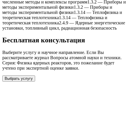
численные методы и комплексы программ
1.3.2
—
Приборы и
методы экспериментальной физики
1.3.2
—
Приборы и
методы экспериментальной физики
1.3.14
—
Теплофизика и
теоретическая теплотеxника
1.3.14
—
Теплофизика и
теоретическая теплотеxника
2.4.9
—
Ядерные энергетические
установки, топливный цикл, радиационная безопасность
Бесплатная консультация
Выберите услугу и научное направление. Если Вы
рассматриваете журнал
Вопросы атомной науки и теxники.
Серия: Физика ядерныx реакторов
, это пожелание будет
учтено при экспертной оценке заявки.
Выбрать услугу
Бесплатная консультация
Выберите необходимую услугу: публикацию готовой статьи,
доработку, подготовку статьи или повышение индекса Хирша.
Заявка будет рассмотрена специалистом с учётом научного
направления и требований к публикации.