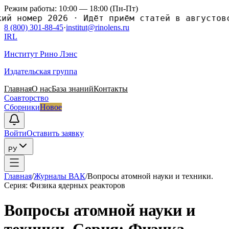
Режим работы: 10:00 — 18:00 (Пн-Пт)
номер 2026
·
Идёт приём статей в августовский
8 (800) 301-88-45
·
institut@rinolens.ru
IRL
Институт Рино Лэнс
Издательская группа
Главная
О нас
База знаний
Контакты
Соавторство
Сборники
Новое
Войти
Оставить заявку
РУ
Главная
/
Журналы ВАК
/
Вопросы атомной науки и теxники.
Серия: Физика ядерныx реакторов
Вопросы атомной науки и