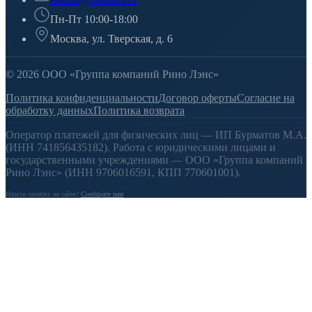
Пн-Пт 10:00-18:00
Москва, ул. Тверская, д. 6
© 2026 ООО «Группа компаний Рино Лэнс»
Политика конфиденциальности
Договор оферты
Согласие на
обработку данных
Политика возврата
Оператор платежей для физических лиц — ИП Бурматов М.А.
(ИНН 741856435182). Работа с юридическими лицами и
государственными учреждениями — ООО «Группа компаний
Рино Лэнс» (ИНН 9706016591, КПП 770601001).
Нашли ошибку на сайте?
Сообщите нам