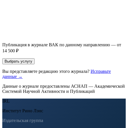
Прикрепить файл статьи *
Оставить заявку
Если Вы указали предпочтительный журнал или требования к
публикации, эти пожелания будут учтены при рассмотрении
заявки. Окончательное решение о возможном направлении
статьи принимается по результатам экспертной оценки.
Публикация в журнале ВАК по данному направлению — от
14 500 ₽
Выбрать услугу
Вы представляете редакцию этого журнала?
Исправьте
данные →
Данные о журнале предоставлены АСНАП — Академической
Системой Научной Активности и Публикаций
IRL
Институт Рино Лэнс
Издательская группа