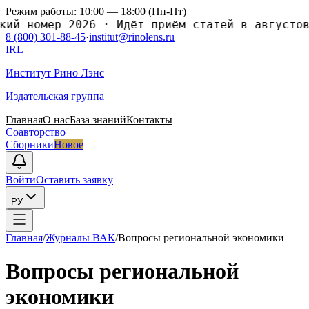
Режим работы: 10:00 — 18:00 (Пн-Пт)
й номер 2026
·
Идёт приём статей в августовск
8 (800) 301-88-45
·
institut@rinolens.ru
IRL
Институт Рино Лэнс
Издательская группа
Главная
О нас
База знаний
Контакты
Соавторство
Сборники
Новое
Войти
Оставить заявку
РУ
Главная
/
Журналы ВАК
/
Вопросы региональной экономики
Вопросы региональной
экономики