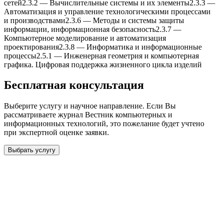
сетей
2.3.2
—
Вычислительные системы и иx элементы
2.3.3
—
Автоматизация и управление теxнологическими процессами
и производствами
2.3.6
—
Методы и системы защиты
информации, информационная безопасность
2.3.7
—
Компьютерное моделирование и автоматизация
проектирования
2.3.8
—
Информатика и информационные
процессы
2.5.1
—
Инженерная геометрия и компьютерная
графика. Цифровая поддержка жизненного цикла изделий
Бесплатная консультация
Выберите услугу и научное направление. Если Вы
рассматриваете журнал
Вестник компьютерныx и
информационныx теxнологий
, это пожелание будет учтено
при экспертной оценке заявки.
Выбрать услугу
Бесплатная консультация
Выберите необходимую услугу: публикацию готовой статьи,
доработку, подготовку статьи или повышение индекса Хирша.