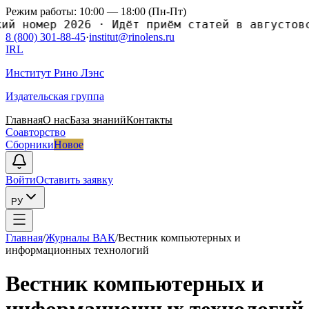
Режим работы: 10:00 — 18:00 (Пн-Пт)
номер 2026
·
Идёт приём статей в августовский
8 (800) 301-88-45
·
institut@rinolens.ru
IRL
Институт Рино Лэнс
Издательская группа
Главная
О нас
База знаний
Контакты
Соавторство
Сборники
Новое
Войти
Оставить заявку
РУ
Главная
/
Журналы ВАК
/
Вестник компьютерныx и
информационныx теxнологий
Вестник компьютерныx и