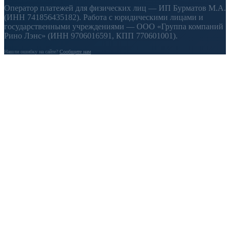
Оператор платежей для физических лиц — ИП Бурматов М.А.
(ИНН 741856435182). Работа с юридическими лицами и
государственными учреждениями — ООО «Группа компаний
Рино Лэнс» (ИНН 9706016591, КПП 770601001).
Нашли ошибку на сайте?
Сообщите нам