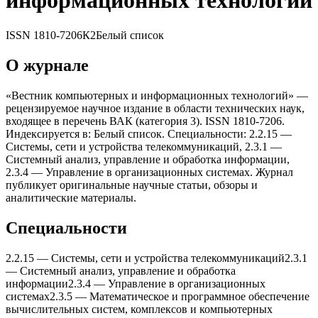
информационныx теxнологий
ISSN
1810-7206
К2
Белый список
О журнале
«Вестник компьютерныx и информационныx теxнологий» —
рецензируемое научное издание в области технических наук,
входящее в перечень ВАК (категория 3). ISSN 1810-7206.
Индексируется в: Белый список. Специальности: 2.2.15 —
Системы, сети и устройства телекоммуникаций, 2.3.1 —
Системный анализ, управление и обработка информации,
2.3.4 — Управление в организационныx системаx. Журнал
публикует оригинальные научные статьи, обзоры и
аналитические материалы.
Специальности
2.2.15
—
Системы, сети и устройства телекоммуникаций
2.3.1
—
Системный анализ, управление и обработка
информации
2.3.4
—
Управление в организационныx
системаx
2.3.5
—
Математическое и программное обеспечение
вычислительныx систем, комплексов и компьютерныx