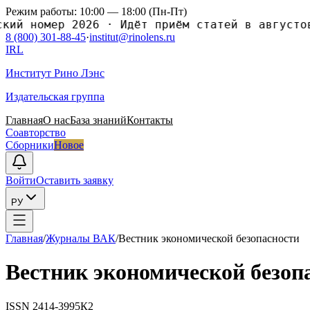
Режим работы: 10:00 — 18:00 (Пн-Пт)
ий номер 2026
·
Идёт приём статей в августовс
8 (800) 301-88-45
·
institut@rinolens.ru
IRL
Институт Рино Лэнс
Издательская группа
Главная
О нас
База знаний
Контакты
Соавторство
Сборники
Новое
Войти
Оставить заявку
РУ
Главная
/
Журналы ВАК
/
Вестник экономической безопасности
Вестник экономической безоп
ISSN
2414-3995
К2