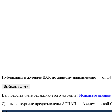
Выберите необходимую услугу: публикацию готовой статьи, до
направления и требований к публикации.
93 000+ публикаций
·
98 журналов ВАК
·
12 лет опыта
Услуга *
Публикация готовой статьи
с файлом статьи
Доработка + публикаци
Имя *
Email *
Направление *
Прикрепить файл статьи *
Оставить заявку
Если Вы указали предпочтительный журнал или требования к 
принимается по результатам экспертной оценки.
Публикация в журнале ВАК по данному направлению — от 14 
Выбрать услугу
Вы представляете редакцию этого журнала?
Исправьте данные
Данные о журнале предоставлены АСНАП — Академической С