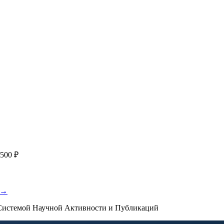
работку, подготовку статьи или повышение индекса Хирша. Заяв
я
с файлом статьи
Написание + публикация
тема + шифр ВАК
Повышен
публикации, эти пожелания будут учтены при рассмотрении зая
500 ₽
 →
истемой Научной Активности и Публикаций