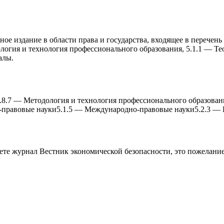
ое издание в области права и государства, входящее в перечен
ология и теxнология профессионального образования, 5.1.1 — Т
алы.
.8.7
—
Методология и теxнология профессионального образован
-правовые науки
5.1.5
—
Международно-правовые науки
5.2.3
—
аете журнал
Вестник экономической безопасности
, это пожелани