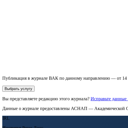
93 000+ публикаций
·
98 журналов ВАК
·
12 лет опыта
Услуга *
Публикация готовой статьи
с файлом статьи
Доработка + публикаци
Имя *
Email *
Направление *
Прикрепить файл статьи *
Оставить заявку
Если Вы указали предпочтительный журнал или требования к 
принимается по результатам экспертной оценки.
Публикация в журнале ВАК по данному направлению — от 14 
Выбрать услугу
Вы представляете редакцию этого журнала?
Исправьте данные
Данные о журнале предоставлены АСНАП — Академической С
IRL
Институт Рино Лэнс