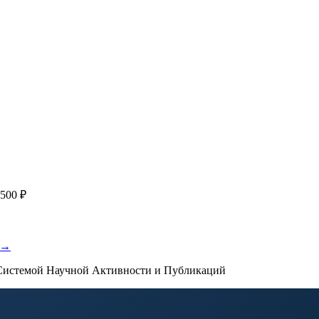
я
с файлом статьи
Написание + публикация
тема + шифр ВАК
Повышен
публикации, эти пожелания будут учтены при рассмотрении зая
500 ₽
 →
истемой Научной Активности и Публикаций