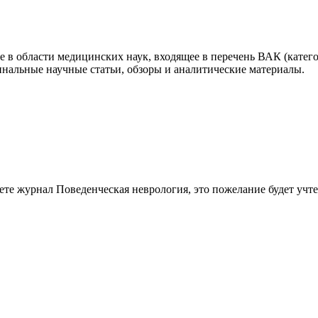
в области медицинских наук, входящее в перечень ВАК (категор
нальные научные статьи, обзоры и аналитические материалы.
аете журнал
Поведенческая неврология
, это пожелание будет учт
работку, подготовку статьи или повышение индекса Хирша. Заяв