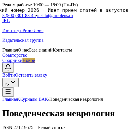
Режим работы: 10:00 — 18:00 (Пн-Пт)
й номер 2026
·
Идёт приём статей в августовс
8 (800) 301-88-45
·
institut@rinolens.ru
IRL
Институт Рино Лэнс
Издательская группа
Главная
О нас
База знаний
Контакты
Соавторство
Сборники
Новое
Войти
Оставить заявку
РУ
Главная
/
Журналы ВАК
/
Поведенческая неврология
Поведенческая неврология
ISSN
2712-9675
—
Белый список