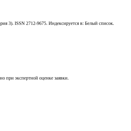
ия 3). ISSN 2712-9675. Индексируется в: Белый список.
ено при экспертной оценке заявки.
ка будет рассмотрена специалистом с учётом научного