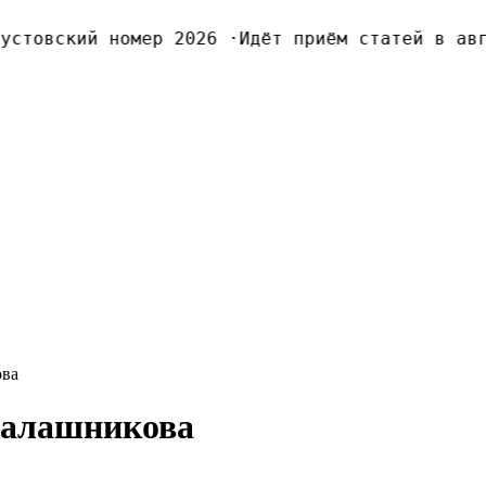
товский номер 2026
·
Идёт приём статей в авгу
ова
Калашникова