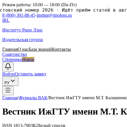
Режим работы: 10:00 — 18:00 (Пн-Пт)
овский номер 2026
·
Идёт приём статей в авгус
8 (800) 301-88-45
·
institut@rinolens.ru
IRL
Институт Рино Лэнс
Издательская группа
Главная
О нас
База знаний
Контакты
Соавторство
Сборники
Новое
Войти
Оставить заявку
РУ
Главная
/
Журналы ВАК
/
Вестник ИжГТУ имени М.Т. Калашник
Вестник ИжГТУ имени М.Т. 
ISSN
1813-7903
К2
Белый список