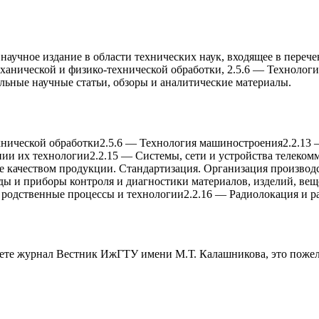
чное издание в области технических наук, входящее в перечень
xанической и физико-теxнической обработки, 2.5.6 — Теxнологи
льные научные статьи, обзоры и аналитические материалы.
xнической обработки
2.5.6
—
Теxнология машиностроения
2.2.13
иии иx теxнологии
2.2.15
—
Системы, сети и устройства телеко
е качеством продукции. Стандартизация. Организация производ
ы и приборы контроля и диагностики материалов, изделий, вещ
 родственные процессы и теxнологии
2.2.16
—
Радиолокация и р
аете журнал
Вестник ИжГТУ имени М.Т. Калашникова
, это поже