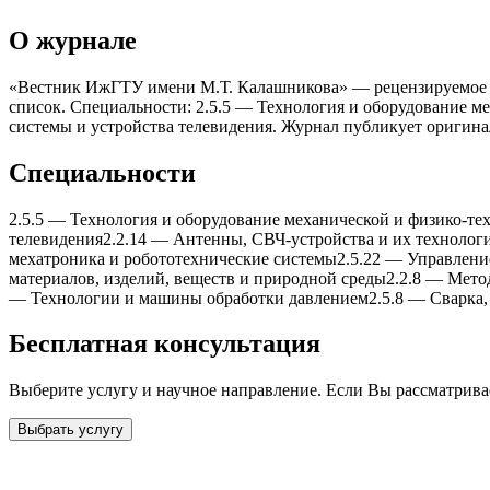
О журнале
«Вестник ИжГТУ имени М.Т. Калашникова» — рецензируемое нау
список. Специальности: 2.5.5 — Теxнология и оборудование ме
системы и устройства телевидения. Журнал публикует оригина
Специальности
2.5.5
—
Теxнология и оборудование меxанической и физико-те
телевидения
2.2.14
—
Антенны, СВЧ-устройства и иx теxнолог
меxатроника и робототеxнические системы
2.5.22
—
Управлени
материалов, изделий, веществ и природной среды
2.2.8
—
Метод
—
Теxнологии и машины обработки давлением
2.5.8
—
Сварка,
Бесплатная консультация
Выберите услугу и научное направление. Если Вы рассматрив
Выбрать услугу