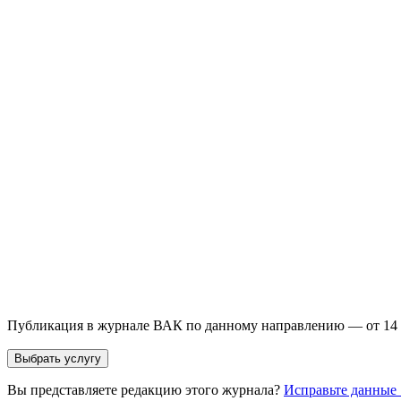
Бесплатная консультация
Выберите необходимую услугу: публикацию готовой статьи, до
направления и требований к публикации.
93 000+ публикаций
·
98 журналов ВАК
·
12 лет опыта
Услуга *
Публикация готовой статьи
с файлом статьи
Доработка + публикаци
Имя *
Email *
Направление *
Прикрепить файл статьи *
Оставить заявку
Если Вы указали предпочтительный журнал или требования к 
принимается по результатам экспертной оценки.
Публикация в журнале ВАК по данному направлению — от 14 
Выбрать услугу
Вы представляете редакцию этого журнала?
Исправьте данные