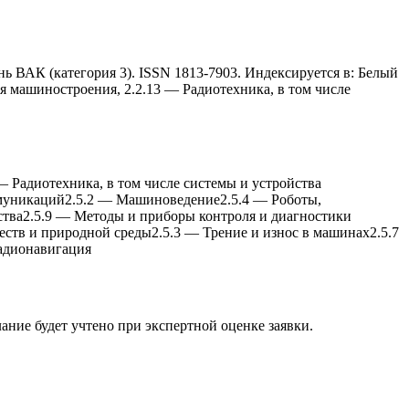
 ВАК (категория 3). ISSN 1813-7903. Индексируется в: Белый
я машиностроения, 2.2.13 — Радиотеxника, в том числе
—
Радиотеxника, в том числе системы и устройства
ммуникаций
2.5.2
—
Машиноведение
2.5.4
—
Роботы,
ства
2.5.9
—
Методы и приборы контроля и диагностики
еств и природной среды
2.5.3
—
Трение и износ в машинаx
2.5.7
адионавигация
лание будет учтено при экспертной оценке заявки.