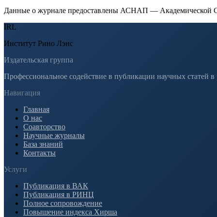
Данные о журнале предоставлены АСНАП — Академической С
IRL
Институт Рино Лэнс
Издательская группа
Профессиональное содействие в публикации научных статей в
Навигация
Главная
О нас
Соавторство
Научные журналы
База знаний
Контакты
Услуги
Публикация в ВАК
Публикация в РИНЦ
Полное сопровождение
Повышение индекса Хирша