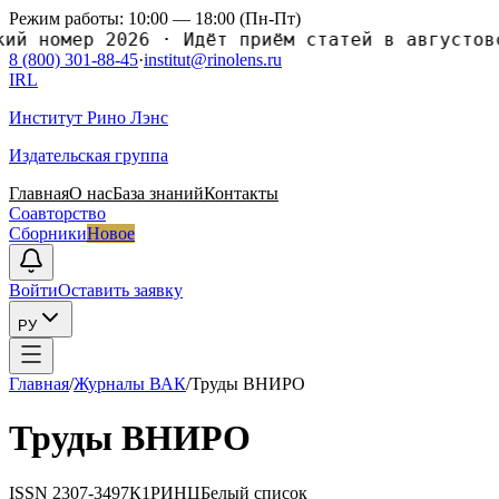
Режим работы: 10:00 — 18:00 (Пн-Пт)
й номер 2026
·
Идёт приём статей в августовск
8 (800) 301-88-45
·
institut@rinolens.ru
IRL
Институт Рино Лэнс
Издательская группа
Главная
О нас
База знаний
Контакты
Соавторство
Сборники
Новое
Войти
Оставить заявку
РУ
Главная
/
Журналы ВАК
/
Труды ВНИРО
Труды ВНИРО
ISSN
2307-3497
К1
РИНЦ
Белый список