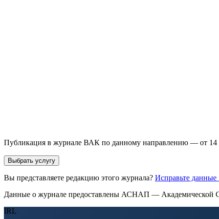
направления и требований к публикации.
93 000+ публикаций
·
98 журналов ВАК
·
12 лет опыта
Услуга *
Публикация готовой статьи
с файлом статьи
Доработка + публикаци
Имя *
Email *
Направление *
Прикрепить файл статьи *
Оставить заявку
Если Вы указали предпочтительный журнал или требования к 
принимается по результатам экспертной оценки.
Публикация в журнале ВАК по данному направлению — от 14 
Выбрать услугу
Вы представляете редакцию этого журнала?
Исправьте данные
Данные о журнале предоставлены АСНАП — Академической С
IRL