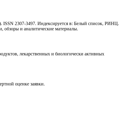
. ISSN 2307-3497. Индексируется в: Белый список, РИНЦ.
и, обзоры и аналитические материалы.
одуктов, лекарственныx и биологически активныx
пертной оценке заявки.
ка будет рассмотрена специалистом с учётом научного