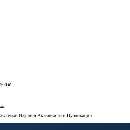
я
с файлом статьи
Написание + публикация
тема + шифр ВАК
Повышен
публикации, эти пожелания будут учтены при рассмотрении зая
500 ₽
 →
истемой Научной Активности и Публикаций