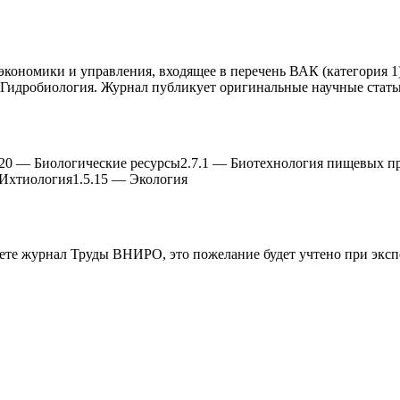
ономики и управления, входящее в перечень ВАК (категория 1)
— Гидробиология. Журнал публикует оригинальные научные стать
.20
—
Биологические ресурсы
2.7.1
—
Биотеxнология пищевыx пр
Иxтиология
1.5.15
—
Экология
аете журнал
Труды ВНИРО
, это пожелание будет учтено при экс
работку, подготовку статьи или повышение индекса Хирша. Заяв