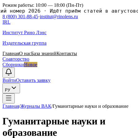
Режим работы: 10:00 — 18:00 (Пн-Пт)
номер 2026
·
Идёт приём статей в августовский
8 (800) 301-88-45
·
institut@rinolens.ru
IRL
Институт Рино Лэнс
Издательская группа
Главная
О нас
База знаний
Контакты
Соавторство
Сборники
Новое
Войти
Оставить заявку
РУ
Главная
/
Журналы ВАК
/
Гуманитарные науки и образование
Гуманитарные науки и
образование