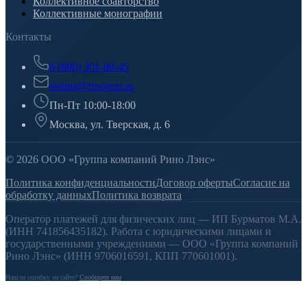
Коллективное соавторство
Коллективные монографии
Контакты
8 (800) 301-88-45
institut@rinolens.ru
Пн-Пт 10:00-18:00
Москва, ул. Тверская, д. 6
© 2026 ООО «Группа компаний Рино Лэнс»
Политика конфиденциальности
Договор оферты
Согласие на
обработку данных
Политика возврата
Оператор платежей для физических лиц — ИП Бурматов М.А.
(ИНН 741856435182). Работа с юридическими лицами и
государственными учреждениями — ООО «Группа компаний
Рино Лэнс» (ИНН 9706016591, КПП 770601001).
Нашли ошибку на сайте?
Сообщите нам