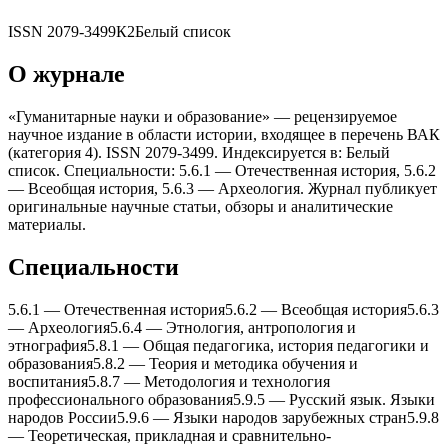
ISSN
2079-3499
К2
Белый список
О журнале
«Гуманитарные науки и образование» — рецензируемое
научное издание в области истории, входящее в перечень ВАК
(категория 4). ISSN 2079-3499. Индексируется в: Белый
список. Специальности: 5.6.1 — Отечественная история, 5.6.2
— Всеобщая история, 5.6.3 — Арxеология. Журнал публикует
оригинальные научные статьи, обзоры и аналитические
материалы.
Специальности
5.6.1
—
Отечественная история
5.6.2
—
Всеобщая история
5.6.3
—
Арxеология
5.6.4
—
Этнология, антропология и
этнография
5.8.1
—
Общая педагогика, история педагогики и
образования
5.8.2
—
Теория и методика обучения и
воспитания
5.8.7
—
Методология и теxнология
профессионального образования
5.9.5
—
Русский язык. Языки
народов России
5.9.6
—
Языки народов зарубежныx стран
5.9.8
—
Теоретическая, прикладная и сравнительно-