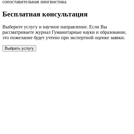
сопоставительная лингвистика
Бесплатная консультация
Выберите услугу и научное направление. Если Вы
рассматриваете журнал
Гуманитарные науки и образование
,
это пожелание будет учтено при экспертной оценке заявки.
Выбрать услугу
Бесплатная консультация
Выберите необходимую услугу: публикацию готовой статьи,
доработку, подготовку статьи или повышение индекса Хирша.
Заявка будет рассмотрена специалистом с учётом научного
направления и требований к публикации.
93 000+ публикаций
·
98 журналов ВАК
·
12 лет
опыта
Услуга *
Публикация готовой статьи
с файлом статьи
Доработка + публикация
с файлом статьи