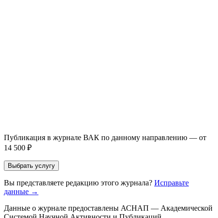
Написание + публикация
тема + шифр ВАК
Повышение индекса Хирша
от 6 000 ₽
Имя *
Email *
Направление *
Прикрепить файл статьи *
Оставить заявку
Если Вы указали предпочтительный журнал или требования к
публикации, эти пожелания будут учтены при рассмотрении
заявки. Окончательное решение о возможном направлении
статьи принимается по результатам экспертной оценки.
Публикация в журнале ВАК по данному направлению — от
14 500 ₽
Выбрать услугу
Вы представляете редакцию этого журнала?
Исправьте
данные →
Данные о журнале предоставлены АСНАП — Академической
Системой Научной Активности и Публикаций