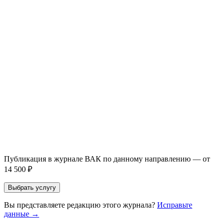
Публикация готовой статьи
с файлом статьи
Доработка + публикация
с файлом статьи
Написание + публикация
тема + шифр ВАК
Повышение индекса Хирша
от 6 000 ₽
Имя *
Email *
Направление *
Прикрепить файл статьи *
Оставить заявку
Если Вы указали предпочтительный журнал или требования к
публикации, эти пожелания будут учтены при рассмотрении
заявки. Окончательное решение о возможном направлении
статьи принимается по результатам экспертной оценки.
Публикация в журнале ВАК по данному направлению — от
14 500 ₽
Выбрать услугу
Вы представляете редакцию этого журнала?
Исправьте
данные →