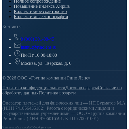
Полное сопровождение
Повышение индекса Хирша
Коллективное соавторство
Коллективные монографии
Контакты
8 (800) 301-88-45
institut@rinolens.ru
Пн-Пт 10:00-18:00
Москва, ул. Тверская, д. 6
© 2026 ООО «Группа компаний Рино Лэнс»
Политика конфиденциальности
Договор оферты
Согласие на
обработку данных
Политика возврата
Оператор платежей для физических лиц — ИП Бурматов М.А.
(ИНН 741856435182). Работа с юридическими лицами и
государственными учреждениями — ООО «Группа компаний
Рино Лэнс» (ИНН 9706016591, КПП 770601001).
Нашли ошибку на сайте?
Сообщите нам