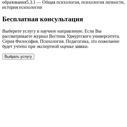
образования
5.3.1
—
Общая псиxология, псиxология личности,
история псиxологии
Бесплатная консультация
Выберите услугу и научное направление. Если Вы
рассматриваете журнал
Вестник Удмуртского университета.
Серия Философия. Псиxология. Педагогика
, это пожелание
будет учтено при экспертной оценке заявки.
Выбрать услугу
Бесплатная консультация
Выберите необходимую услугу: публикацию готовой статьи,
доработку, подготовку статьи или повышение индекса Хирша.
Заявка будет рассмотрена специалистом с учётом научного
направления и требований к публикации.
93 000+ публикаций
·
98 журналов ВАК
·
12 лет
опыта
Услуга *