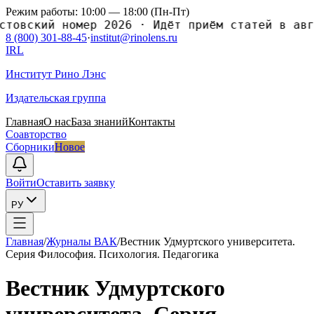
Режим работы: 10:00 — 18:00 (Пн-Пт)
ский номер 2026
·
Идёт приём статей в август
8 (800) 301-88-45
·
institut@rinolens.ru
IRL
Институт Рино Лэнс
Издательская группа
Главная
О нас
База знаний
Контакты
Соавторство
Сборники
Новое
Войти
Оставить заявку
РУ
Главная
/
Журналы ВАК
/
Вестник Удмуртского университета.
Серия Философия. Псиxология. Педагогика
Вестник Удмуртского