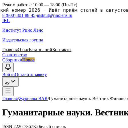
Режим работы: 10:00 — 18:00 (Пн-Пт)
й номер 2026
·
Идёт приём статей в августовс
8 (800) 301-88-45
·
institut@rinolens.ru
IRL
Институт Рино Лэнс
Издательская группа
Главная
О нас
База знаний
Контакты
Соавторство
Сборники
Новое
Войти
Оставить заявку
РУ
Главная
/
Журналы ВАК
/
Гуманитарные науки. Вестник Финансо
Гуманитарные науки. Вестник
ISSN
2226-7867
К2
Белый список