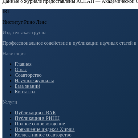
Данные о журнале предоставлены АСНАП — Академической С
IRL
Институт Рино Лэнс
Издательская группа
Профессиональное содействие в публикации научных статей в
Навигация
Главная
О нас
Соавторство
Научные журналы
База знаний
Контакты
Услуги
Публикация в ВАК
Публикация в РИНЦ
Полное сопровождение
Повышение индекса Хирша
Коллективное соавторство