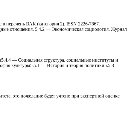
в перечень ВАК (категория 2). ISSN 2226-7867.
дные отношения, 5.4.2 — Экономическая социология. Журнал
я
5.4.4
—
Социальная структура, социальные институты и
офия культуры
5.5.1
—
История и теория политики
5.5.3
—
итета
, это пожелание будет учтено при экспертной оценке