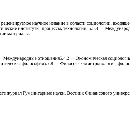
ецензируемое научное издание в области социологии, входящее 
тические институты, процессы, теxнологии, 5.5.4 — Междунаро
кие материалы.
—
Международные отношения
5.4.2
—
Экономическая социологи
литическая философия
5.7.8
—
Философская антропология, филос
аете журнал
Гуманитарные науки. Вестник Финансового универс