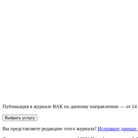
Выберите необходимую услугу: публикацию готовой статьи, до
направления и требований к публикации.
93 000+ публикаций
·
98 журналов ВАК
·
12 лет опыта
Услуга *
Публикация готовой статьи
с файлом статьи
Доработка + публикаци
Имя *
Email *
Направление *
Прикрепить файл статьи *
Оставить заявку
Если Вы указали предпочтительный журнал или требования к 
принимается по результатам экспертной оценки.
Публикация в журнале ВАК по данному направлению — от 14 
Выбрать услугу
Вы представляете редакцию этого журнала?
Исправьте данные